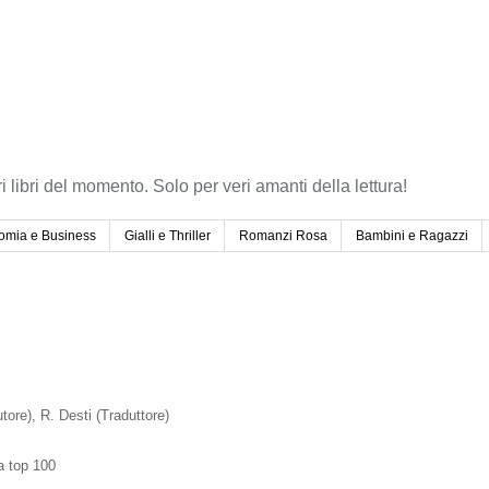
ri libri del momento. Solo per veri amanti della lettura!
omia e Business
Gialli e Thriller
Romanzi Rosa
Bambini e Ragazzi
utore)
, R. Desti
(Traduttore)
la top 100