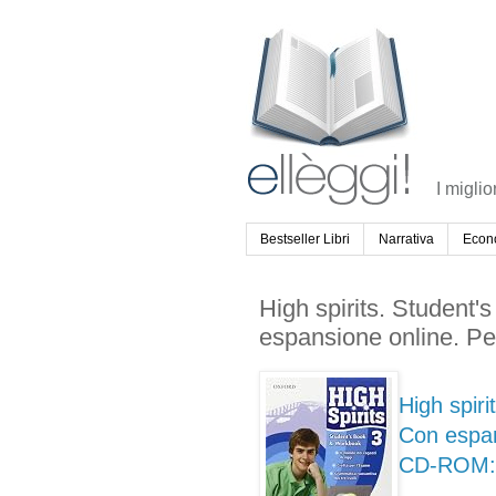
I miglio
Bestseller Libri
Narrativa
Econ
High spirits. Student
espansione online. P
High spir
Con espan
CD-ROM: