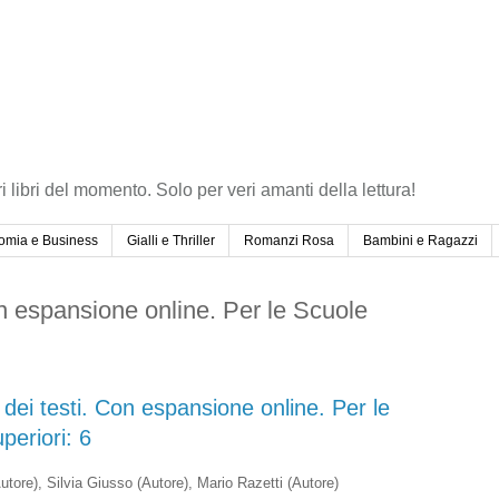
ri libri del momento. Solo per veri amanti della lettura!
omia e Business
Gialli e Thriller
Romanzi Rosa
Bambini e Ragazzi
Con espansione online. Per le Scuole
e dei testi. Con espansione online. Per le
periori: 6
utore)
, Silvia Giusso
(Autore)
, Mario Razetti
(Autore)