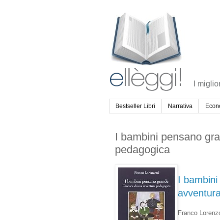
I miglio
Bestseller Libri
Narrativa
Econ
I bambini pensano gr
pedagogica
I bambini
avventur
Franco Lorenz