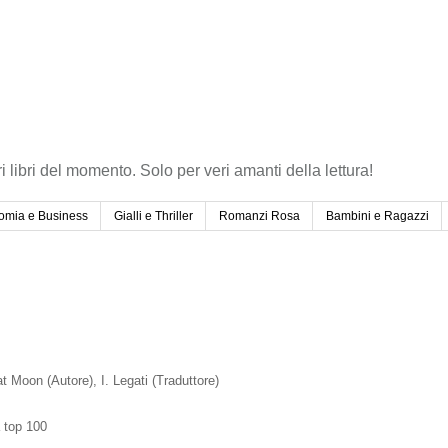
ri libri del momento. Solo per veri amanti della lettura!
omia e Business
Gialli e Thriller
Romanzi Rosa
Bambini e Ragazzi
eat Moon
(Autore)
, I. Legati
(Traduttore)
a top 100