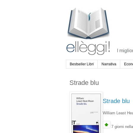
I miglio
Bestseller Libri
Narrativa
Econ
Strade blu
Strade blu
William Least H
7 giorni nell