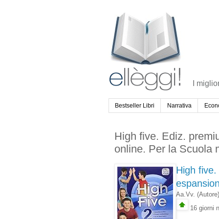
I miglio
Bestseller Libri
Narrativa
Econ
High five. Ediz. prem
online. Per la Scuola
High five
espansion
Aa.Vv.
(Autore
16 giorni n