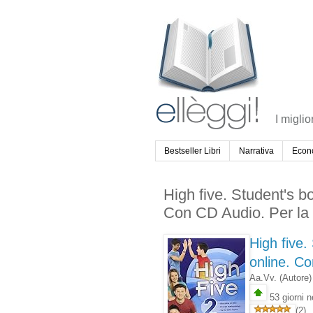
I miglio
Bestseller Libri
Narrativa
Econ
High five. Student's 
Con CD Audio. Per la
High five
online. C
Aa.Vv.
(Autore)
53 giorni n
(2)