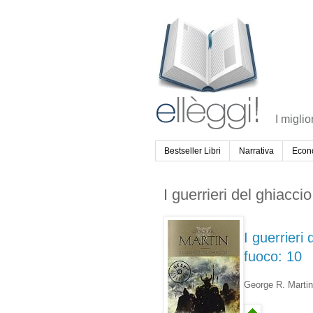
I miglio
Bestseller Libri
Narrativa
Econ
I guerrieri del ghiacci
I guerrieri
fuoco: 10
George R. Marti