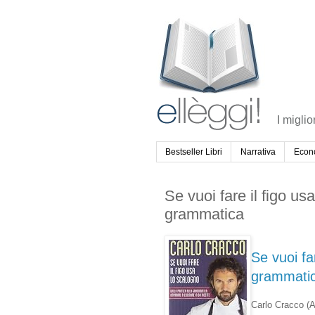
I miglio
Bestseller Libri
Narrativa
Econ
Se vuoi fare il figo us
grammatica
Se vuoi far
grammatica
Carlo Cracco
(A